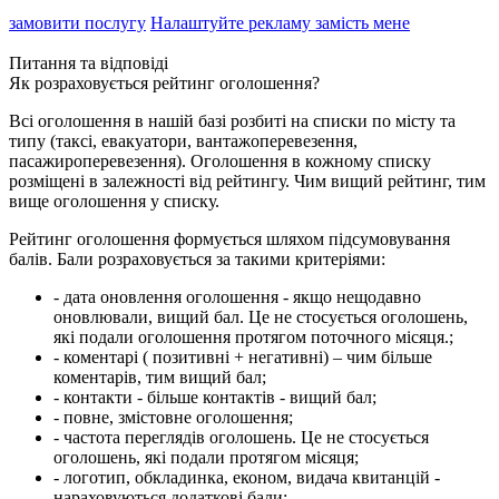
замовити послугу
Налаштуйте рекламу замість мене
Питання та відповіді
Як розраховується рейтинг оголошення?
Всі оголошення в нашій базі розбиті на списки по місту та
типу (таксі, евакуатори, вантажоперевезення,
пасажироперевезення). Оголошення в кожному списку
розміщені в залежності від рейтингу. Чим вищий рейтинг, тим
вище оголошення у списку.
Рейтинг оголошення формується шляхом підсумовування
балів. Бали розраховується за такими критеріями:
- дата оновлення оголошення - якщо нещодавно
оновлювали, вищий бал. Це не стосується оголошень,
які подали оголошення протягом поточного місяця.;
- коментарі ( позитивні + негативні) – чим більше
коментарів, тим вищий бал;
- контакти - більше контактів - вищий бал;
- повне, змістовне оголошення;
- частота переглядів оголошень. Це не стосується
оголошень, які подали протягом місяця;
- логотип, обкладинка, економ, видача квитанцій -
нараховуються додаткові бали;