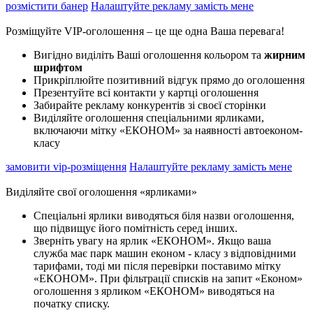
розмістити банер
Налаштуйте рекламу замість мене
Розміщуйте VIP-оголошення – це ще одна Ваша перевага!
Вигідно виділіть Ваші оголошення
кольором
та
жирним
шрифтом
Прикріплюйте позитивний відгук прямо до оголошення
Презентуйте всі контакти у картці оголошення
Забирайте рекламу конкурентів зі своєї сторінки
Виділяйте оголошення спеціальними ярликами,
включаючи мітку «ЕКОНОМ» за наявності автоеконом-
класу
замовити vip-розміщення
Налаштуйте рекламу замість мене
Виділяйте свої оголошення «ярликами»
Спеціальні ярлики виводяться біля назви оголошення,
що підвищує його помітність серед інших.
Зверніть увагу на ярлик «ЕКОНОМ». Якщо ваша
служба має парк машин економ - класу з відповідними
тарифами, тоді ми після перевірки поставимо мітку
«ЕКОНОМ». При фільтрації списків на запит «Економ»
оголошення з ярликом «ЕКОНОМ» виводяться на
початку списку.