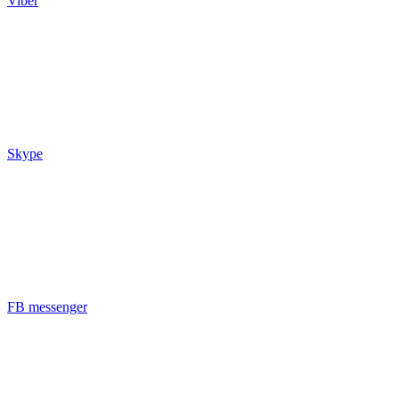
Viber
Skype
FB messenger